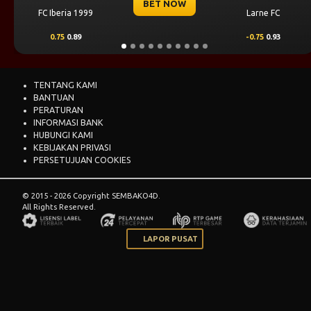
BET NOW
eria 1999
Larne FC
Sevi
75
0.89
-0.75
0.93
0.25
TENTANG KAMI
BANTUAN
PERATURAN
INFORMASI BANK
HUBUNGI KAMI
KEBIJAKAN PRIVASI
PERSETUJUAN COOKIES
© 2015 - 2026 Copyright SEMBAKO4D.
All Rights Reserved.
LAPOR PUSAT