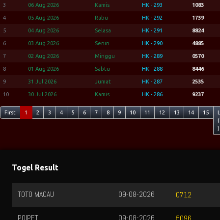
3
06 Aug 2026
Kamis
HK - 293
1083
4
05 Aug 2026
Rabu
HK - 292
1739
5
04 Aug 2026
Selasa
HK - 291
8824
6
03 Aug 2026
Senin
HK - 290
4885
7
02 Aug 2026
Minggu
HK - 289
0570
8
01 Aug 2026
Sabtu
HK - 288
8446
9
31 Jul 2026
Jumat
HK - 287
2535
10
30 Jul 2026
Kamis
HK - 286
9237
First
1
2
3
4
5
6
7
8
9
10
11
12
13
14
15
(
)
Togel Result
TOTO MACAU
09-08-2026
0712
POIPET
09-08-2026
5096