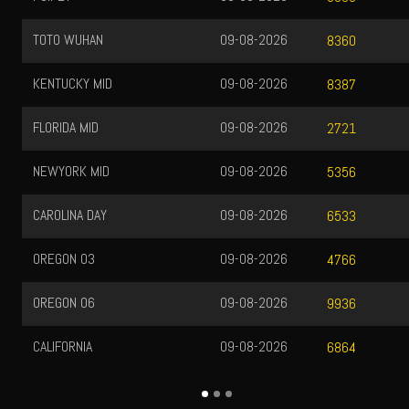
TOTO WUHAN
09-08-2026
8360
KENTUCKY MID
09-08-2026
8387
FLORIDA MID
09-08-2026
2721
NEWYORK MID
09-08-2026
5356
CAROLINA DAY
09-08-2026
6533
OREGON 03
09-08-2026
4766
OREGON 06
09-08-2026
9936
CALIFORNIA
09-08-2026
6864